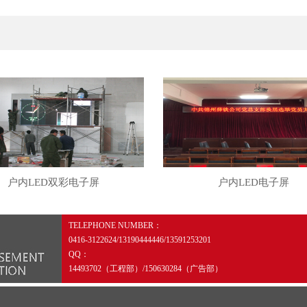
户内LED双彩电子屏
户内LED电子屏
TELEPHONE NUMBER：
0416-3122624/13190444446/13591253201
QQ：
14493702（工程部）/150630284（广告部）